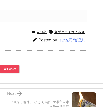
未分類
新型コロナウイルス
Posted by
ひが光司/管理人
Pocket
Next
10万円給付、5月から開始 世帯主が家
族分一括申請