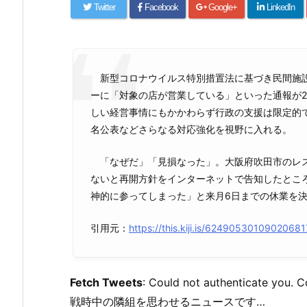
Twitter
Facebook
Google+
LinkedIn
新型コロナウイルス特別措置法に基づき民間施設
ーに「対象の店が営業している」といった通報が2
しい経営事情にもかかわらず行政の支援は限定的
名公表などさらなる対応強化を視野に入れる。
「なぜだ」「見損なった」。大阪府吹田市のレス
ないと再開方針をインターネットで告知したとこ
神的に参ってしまった」と来月6日までの休業を
引用元：
https://this.kiji.is/62490530109020
Fetch Tweets
: Could not authenticate you. 
戦時中の隣組を思わせるニュースです…