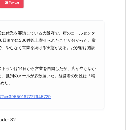
Pocket
に休業を要請している大阪府で、府のコールセンタ
0日までに500件以上寄せられたことが分かった。厳
で、やむなく営業を続ける実態がある。だが府は施設
トランは14日から営業を自粛したが、店が立ちゆか
ろ、批判のメールが多数届いた。経営者の男性は「精
決めた。
6817?c=39550187727945729
Code: 32