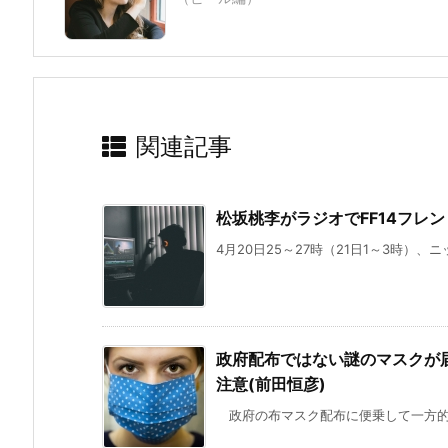
関連記事
松坂桃李がラジオでFF14フレ
4月20日25～27時（21日1～3時）、
政府配布ではない謎のマスクが
注意(前田恒彦)
政府の布マスク配布に便乗して一方的に