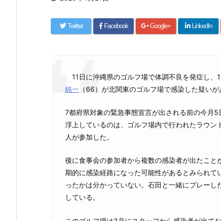
Twitter
Facebook
Google+
LinkedIn
11日に沖縄県のゴルフ場で体調不良を発症し、1
純一
（66）が北関東のゴルフ場で感染した疑いが
7都府県対象の緊急事態宣言が出される前の今月5
浮上しているのは、ゴルフ場内で行われたラウン
人が参加した。
後に食事会の参加者から複数の感染者が出たこと
期的に感染経路になった可能性があるとみられて
ったかは分かっていない。石田と一緒にプレーし
している。
このゴルフ場は3月にスタッフから感染者が出てお