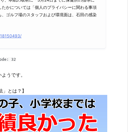
したかについては「個人のプライバシーに関わる事項
も、ゴルフ場のスタッフおよび環境面は、石田の感染
l/18150493/
ode: 32
いようです。
法」とは？】