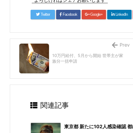
よろしければシェアお願いします
Twitter
Facebook
Google+
LinkedIn
Prev
10万円給付、5月から開始 世帯主が家
族分一括申請
関連記事
東京都 新たに102人感染確認 