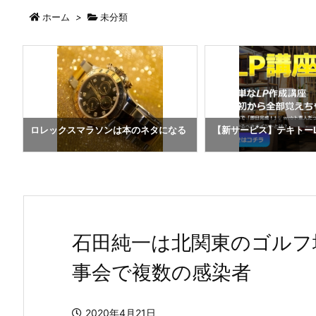
ホーム
>
未分類
ま
ロレックスマラソンは本のネタになる
【新サービス】テキトー
石田純一は北関東のゴルフ
事会で複数の感染者
2020年4月21日