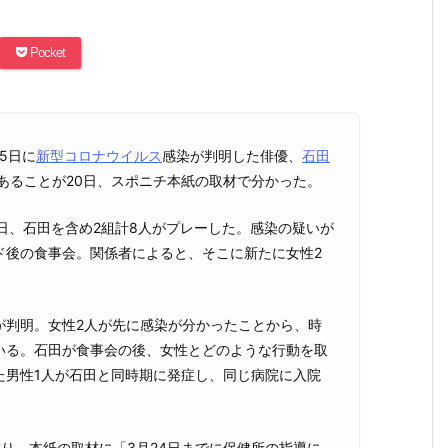
Pocket
5日に
新型コロナウイルス
感染が判明した俳優、
石田
あることが20日、スポニチ本紙の取材で分かった。
日、石田を含め2組計8人がプレーした。感染の疑いが
ド後の食事会。関係者によると、そこに新たに女性2
が判明。女性2人が先に感染が分かったことから、時
いる。石田が食事会の後、女性とどのような行動を取
た男性1人が石田と同時期に発症し、同じ病院に入院
り、本紙の取材に「3月24日までに保健所の指導に