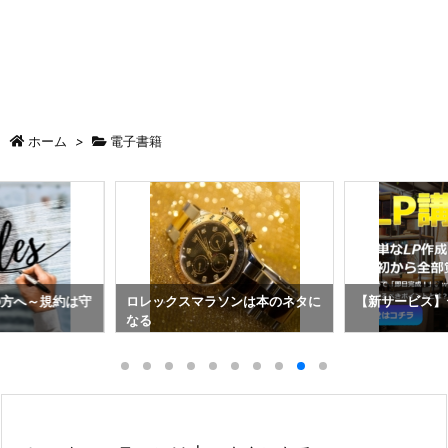
ホーム
>
電子書籍
の方へ～規約は守
ロレックスマラソンは本のネタに
【新サービス】
なる