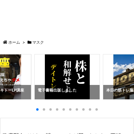
ホーム
>
マスク
キトーLP講座
電子書籍出版しました
本日の筋トレ脳ト