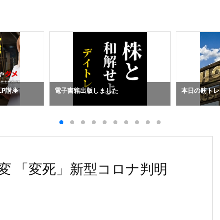
LP講座
電子書籍出版しました
本日の筋トレ
変 「変死」新型コロナ判明