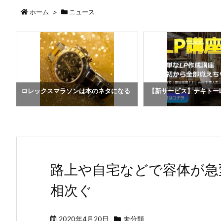
ホーム
>
ニュース
ま
ロレックスマラソンは本のネタになる
【新サービス】テキトー
路上や自宅などで容体が急
相次ぐ
2020年4月20日
未分類