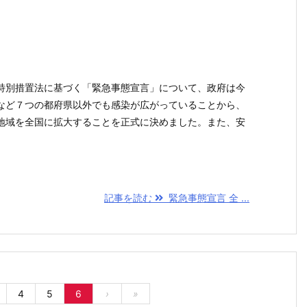
特別措置法に基づく「緊急事態宣言」について、政府は今
など７つの都府県以外でも感染が広がっていることから、
地域を全国に拡大することを正式に決めました。また、安
記事を読む
緊急事態宣言 全 ...
4
5
6
›
»