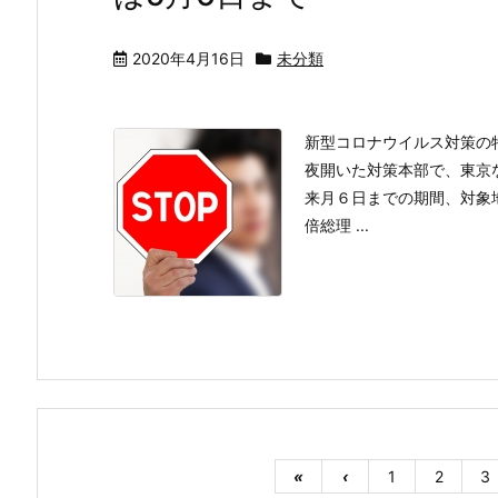
2020年4月16日
未分類
新型コロナウイルス対策の
夜開いた対策本部で、東京
来月６日までの期間、対象
倍総理 ...
«
‹
1
2
3